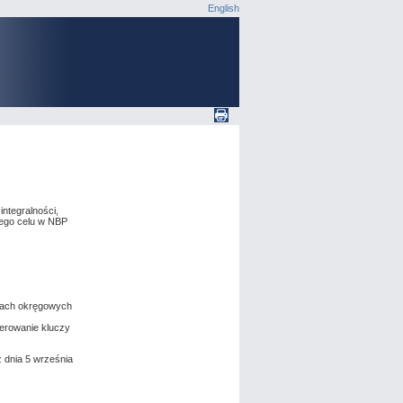
English
ntegralności,
tego celu w NBP
ałach okręgowych
nerowanie kluczy
 dnia 5 września