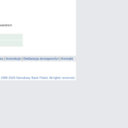
owiednich
su
|
Instrukcje
|
Deklaracja dostępności
|
Kontakt
 1998-2026 Narodowy Bank Polski. All rights reserved.