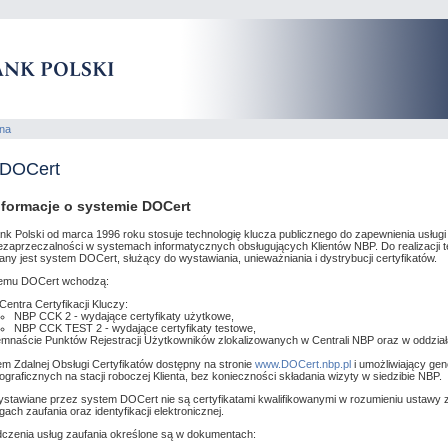
wna
 DOCert
nformacje o systemie DOCert
 Polski od marca 1996 roku stosuje technologię klucza publicznego do zapewnienia usługi i
niezaprzeczalności w systemach informatycznych obsługujących Klientów NBP. Do realizacji 
y jest system DOCert, służący do wystawiania, unieważniania i dystrybucji certyfikatów.
temu DOCert wchodzą:
entra Certyfikacji Kluczy:
NBP CCK 2 - wydające certyfikaty użytkowe,
NBP CCK TEST 2 - wydające certyfikaty testowe,
emnaście Punktów Rejestracji Użytkowników zlokalizowanych w Centrali NBP oraz w oddzi
m Zdalnej Obsługi Certyfikatów dostępny na stronie
www.DOCert.nbp.pl
i umożliwiający ge
ograficznych na stacji roboczej Klienta, bez konieczności składania wizyty w siedzibie NBP.
wystawiane przez system DOCert nie są certyfikatami kwalifikowanymi w rozumieniu ustawy z
gach zaufania oraz identyfikacji elektronicznej.
czenia usług zaufania określone są w dokumentach: