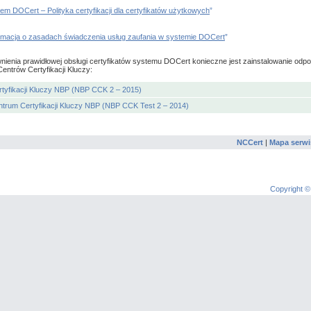
em DOCert – Polityka certyfikacji dla certyfikatów użytkowych
”
rmacja o zasadach świadczenia usług zaufania w systemie DOCert
”
nienia prawidłowej obsługi certyfikatów systemu DOCert konieczne jest zainstalowanie odp
Centrów Certyfikacji Kluczy:
tyfikacji Kluczy NBP (NBP CCK 2 – 2015)
trum Certyfikacji Kluczy NBP (NBP CCK Test 2 – 2014)
NCCert
|
Mapa serwi
Copyright ©