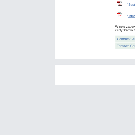
“
Syst
“
Info
W celu zapew
certyfikatów 
Centrum Cer
Testowe Cen