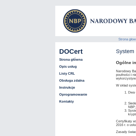
Strona gło
DOCert
System
Strona główna
Ogólne i
Opis usług
Narodowy Bank
Listy CRL
poufności i 
wykorzystywan
Obsługa zdalna
W skład sys
Instrukcje
Dwa C
Oprogramowanie
Kontakty
Sied
NBP;
Syste
krypt
Certyfikaty 
2016 r. o usłu
Zasady świad